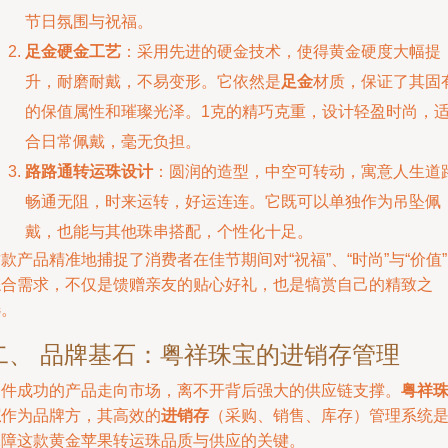
节日氛围与祝福。
足金硬金工艺
：采用先进的硬金技术，使得黄金硬度大幅提
升，耐磨耐戴，不易变形。它依然是
足金
材质，保证了其固
的保值属性和璀璨光泽。1克的精巧克重，设计轻盈时尚，
合日常佩戴，毫无负担。
路路通转运珠设计
：圆润的造型，中空可转动，寓意人生道
畅通无阻，时来运转，好运连连。它既可以单独作为吊坠佩
戴，也能与其他珠串搭配，个性化十足。
款产品精准地捕捉了消费者在佳节期间对“祝福”、“时尚”与“价值
综合需求，不仅是馈赠亲友的贴心好礼，也是犒赏自己的精致之
选。
二、 品牌基石：粤祥珠宝的进销存管理
一件成功的产品走向市场，离不开背后强大的供应链支撑。
粤祥
宝
作为品牌方，其高效的
进销存
（采购、销售、库存）管理系统
保障这款黄金苹果转运珠品质与供应的关键。