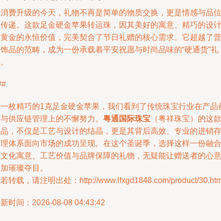
在消费升级的今天，礼物不再是简单的物质交换，更是情感与品
的传递。这款足金硬金苹果转运珠，因其美好的寓意、精巧的设
和黄金的永恒价值，完美契合了节日礼赠的核心需求。它超越了
通饰品的范畴，成为一份承载着平安祝愿与时尚品味的“硬通货”礼
物。
##
从一枚精巧的1克足金硬金苹果，我们看到了传统珠宝行业在产品
新与供应链管理上的不懈努力。
粤通国际珠宝
（粤祥珠宝）的这
产品，不仅是工艺与设计的结晶，更是其背后高效、专业的进销
管理体系面向市场的成功呈现。在这个圣诞季，选择这样一份融
了文化寓意、工艺价值与品牌保障的礼物，无疑能让赠送者的心
更加璀璨夺目。
若转载，请注明出处：http://www.lfxgd1848.com/product/30.htm
新时间：2026-08-08 04:43:42