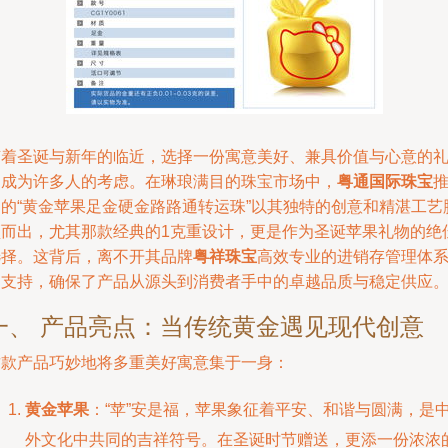
随着圣诞与新年的临近，选择一份寓意美好、兼具价值与心意的
物成为许多人的考虑。在琳琅满目的珠宝市场中，
粤通国际珠宝
出的“黄金苹果足金硬金路路通转运珠”以其独特的创意和精湛工艺
颖而出，尤其那款经典的1克重设计，更是作为圣诞苹果礼物的绝
选择。这背后，离不开其品牌
粤祥珠宝
高效专业的进销存管理体
的支持，确保了产品从源头到消费者手中的卓越品质与稳定供应
一、 产品亮点：当传统黄金遇见现代创意
这款产品巧妙地将多重美好寓意集于一身：
黄金苹果
：“苹”安是福，苹果象征着平安、和谐与圆满，是
外文化中共同的吉祥符号。在圣诞时节赠送，更添一份浓浓